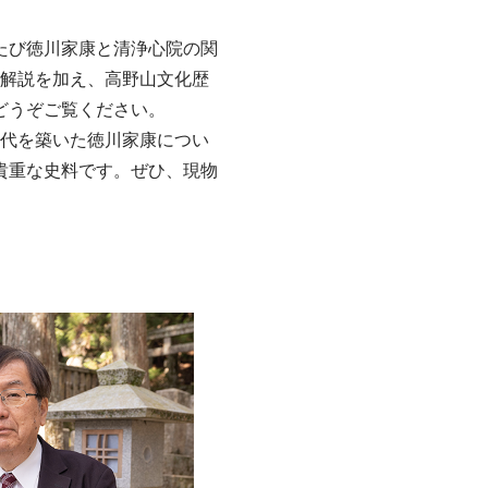
たび徳川家康と清浄心院の関
い解説を加え、高野山文化歴
どうぞご覧ください。
時代を築いた徳川家康につい
貴重な史料です。ぜひ、現物