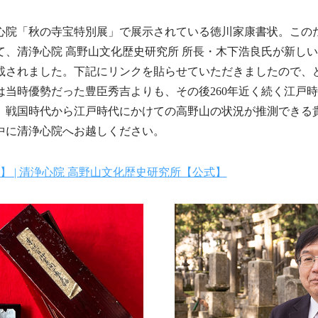
心院「秋の寺宝特別展」で展示されている徳川家康書状。この
て、清浄心院 高野山文化歴史研究所 所長・木下浩良氏が新し
載されました。下記にリンクを貼らせていただきましたので、
当時優勢だった豊臣秀吉よりも、その後260年近く続く江戸
、戦国時代から江戸時代にかけての高野山の状況が推測できる
中に清浄心院へお越しください。
 | 清浄心院 高野山文化歴史研究所【公式】