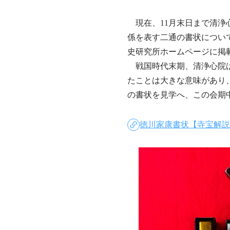
現在、11月末日まで清浄
係を表す二通の書状につい
史研究所ホームページに掲
戦国時代末期、清浄心院は
たことは大きな意味があり
の書状を見学へ、この会期
徳川家康書状【寺宝解説】