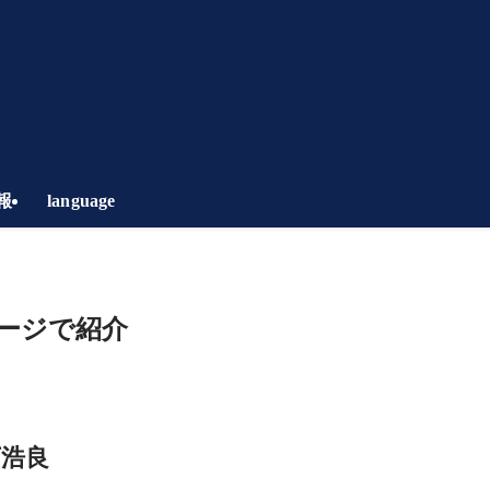
報
language
ージで紹介
下浩良