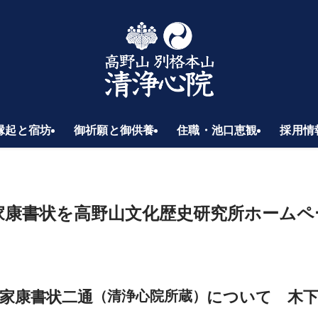
縁起と宿坊
御祈願と御供養
住職・池口恵観
採用情
家康書状を高野山文化歴史研究所ホームペ
家康書状二通
（清浄心院所蔵）
について 木